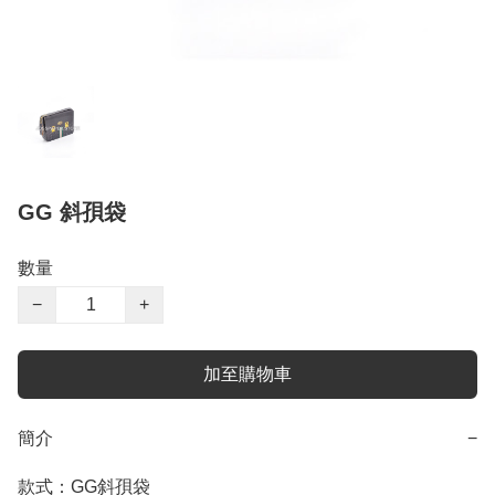
GG 斜孭袋
數量
−
+
加至購物車
簡介
−
款式：GG斜孭袋
